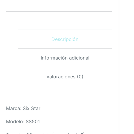
X3
cápsulas
60
suplemento
para
entrenamiento
Descripción
y
recuperación
cantidad
Información adicional
Valoraciones (0)
Marca: Six Star
Modelo: SS501