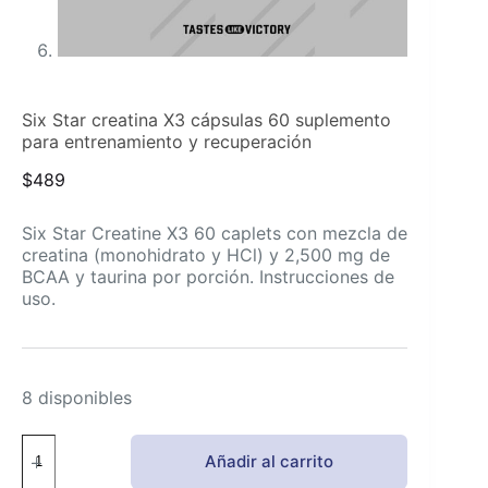
Six Star creatina X3 cápsulas 60 suplemento
para entrenamiento y recuperación
$
489
Six Star Creatine X3 60 caplets con mezcla de
creatina (monohidrato y HCl) y 2,500 mg de
BCAA y taurina por porción. Instrucciones de
uso.
8 disponibles
Six
Añadir al carrito
Star
creatina