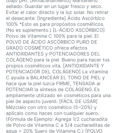
(bajo pH). [Almacenamiento] Mantenerlo
sellado. Guardar en un lugar fresco y seco.
Evitar el calor directo y la luz solar. No retirar
el desecante. [Ingrediente] Ácido Ascórbico
100% *Esto es para propósitos cosméticos.
(No es suplemento.) [L-ÁCIDO ASCÓRBICO]
Polvo de Vitamina C 100% para la piel. El
POLVO DE ÁCIDO ASCÓRBICO PURO DE
GRADO COSMÉTICO ofrece efectos
ANTIOXIDANTES y POTENCIADORES DEL
COLÁGENO para la piel. Bueno para hacer tus
propios cosméticos vita. [ANTIOXIDANTE Y
POTENCIADOR DEL COLÁGENO] La vitamina
C ayuda a BALANCEAR EL TONO DE PIEL y
hace que la piel luzca FIRME, TENSADA al
POTENCIAR la síntesis de COLÁGENO. Es
ampliamente utilizado en cosméticos para una
piel de aspecto juvenil. [FÁCIL DE USAR]
Mézclalo con otro cosmético (5~20%) y
aplícalo como haces con cualquier suero.
(Fórmula de Ejemplo: Agrega 1/2 cucharadita
de Polvo de Vitamina C a 5/4 cucharaditas de
agua = 20% Suero de Vitamina C.) [POLVO