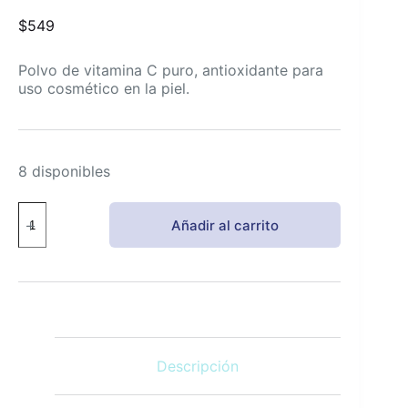
$
549
Polvo de vitamina C puro, antioxidante para
uso cosmético en la piel.
8 disponibles
Ácido
Añadir al carrito
Ascórbico
Pure
Vitamina
C
Polvo
Cosmético
2.7
oz.
Descripción
cantidad