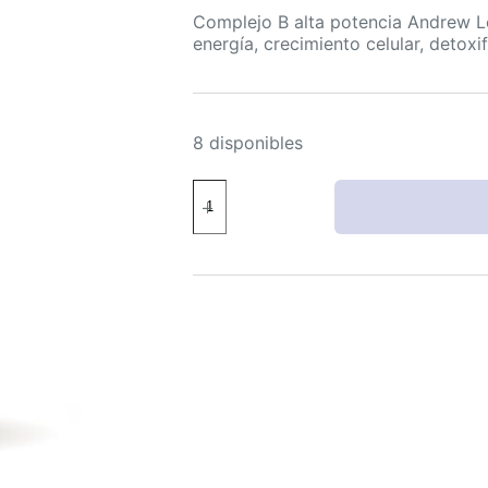
Complejo B alta potencia Andrew L
energía, crecimiento celular, detoxi
8 disponibles
ANDREW
LESSMAN
Complejo
B
de
Alta
Potencia
Folato
y
Biotina
60
cápsulas
cantidad