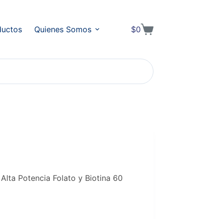
ductos
Quienes Somos
$
0
Shopping
cart
a Potencia Folato y Biotina 60