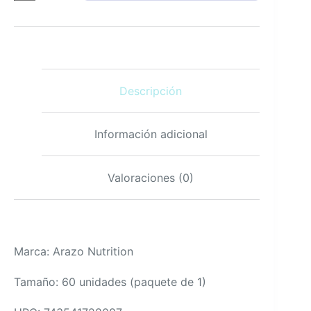
Cabra
Enamorada
con
Maca
Ginseng
60
Descripción
Cápsulas
cantidad
Información adicional
Valoraciones (0)
Marca: Arazo Nutrition
Tamaño: 60 unidades (paquete de 1)