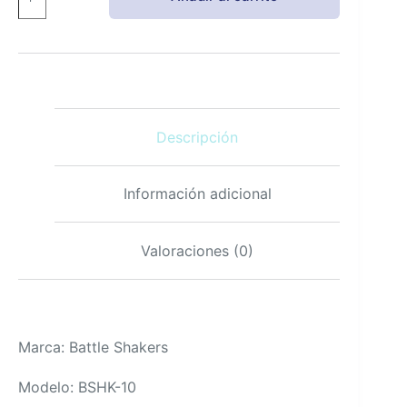
Bomb
botellas
batidor
militar
verde
20
oz
Descripción
con
compartimento
cantidad
Información adicional
Valoraciones (0)
Marca: Battle Shakers
Modelo: BSHK-10