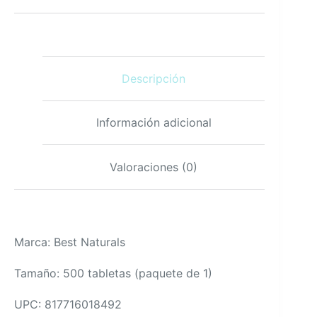
Potasio
99
mg
-
500
Descripción
tabletas,
sin-
ogm,
sin-
Información adicional
gluten
cantidad
Valoraciones (0)
Marca: Best Naturals
Tamaño: 500 tabletas (paquete de 1)
UPC: 817716018492