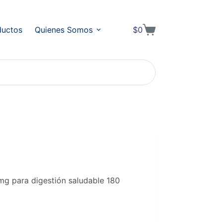
ductos
Quienes Somos
$
0
Shopping
cart
mg para digestión saludable 180