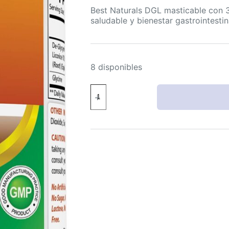
Best Naturals DGL masticable con 
saludable y bienestar gastrointestin
8 disponibles
Best
Naturals
DGL
masticable
380
mg
para
digestión
saludable
180
tabletas
cantidad