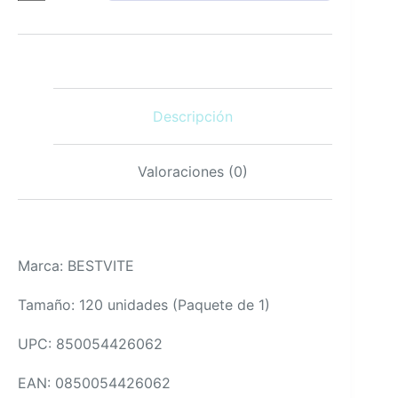
120
Cápsulas
Vegetarianas
Sin
Gluten
y
Descripción
GMO
Veganas
cantidad
Valoraciones (0)
Marca: BESTVITE
Tamaño: 120 unidades (Paquete de 1)
UPC: 850054426062
EAN: 0850054426062