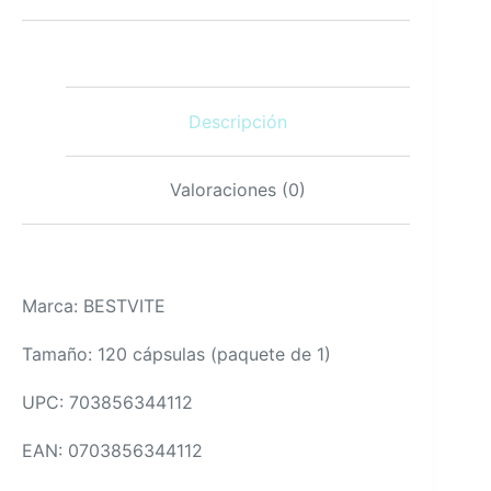
Riboflavina
400mg
Cápsulas
Vegetarianas
Veganas
Descripción
120
cantidad
Valoraciones (0)
Marca: BESTVITE
Tamaño: 120 cápsulas (paquete de 1)
UPC: 703856344112
EAN: 0703856344112