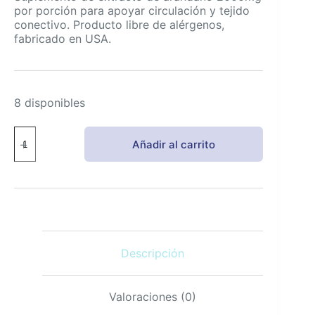
por porción para apoyar circulación y tejido
conectivo. Producto libre de alérgenos,
fabricado en USA.
8 disponibles
Brieofood
Añadir al carrito
Extracto
de
Arándano
Alta
Potencia
2000mg
180
Cápsulas
Descripción
cantidad
Valoraciones (0)