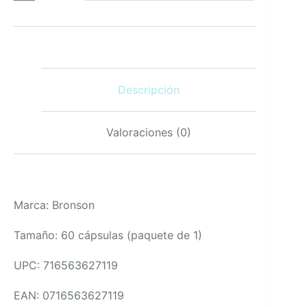
mg
cápsulas
vegetarianas
60
uds
aptas
Descripción
para
veganos
cantidad
Valoraciones (0)
Marca: Bronson
Tamaño: 60 cápsulas (paquete de 1)
UPC: 716563627119
EAN: 0716563627119