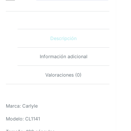
2600
mg,
180
cápsulas,
sin
gluten,
Descripción
sin
OGM,
suplemento
diario
Información adicional
cantidad
Valoraciones (0)
Marca: Carlyle
Modelo: CL1141