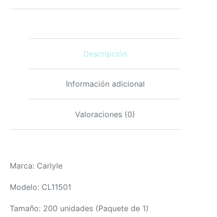
200
cápsulas
sin
gluten
y
Descripción
sin
OGM
cantidad
Información adicional
Valoraciones (0)
Marca: Carlyle
Modelo: CL11501
Tamaño: 200 unidades (Paquete de 1)