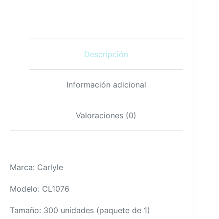
500
mcg
300
tabletas
suplemento
Descripción
vegetariano
sin
gluten
cantidad
Información adicional
Valoraciones (0)
Marca: Carlyle
Modelo: CL1076
Tamaño: 300 unidades (paquete de 1)