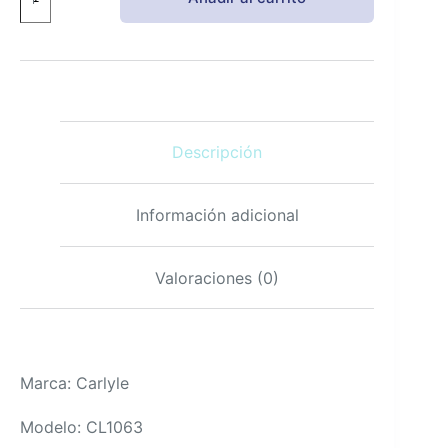
Vitamina
B6
100mg
250
Tabletas
Vegetariano
No
OGM
Descripción
Calidad
cantidad
Información adicional
Valoraciones (0)
Marca: Carlyle
Modelo: CL1063