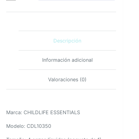
Plus
Niños
Mango
Fresa
4
oz
Descripción
Gotas
de
suplemento
líquido
Información adicional
cantidad
Valoraciones (0)
Marca: CHILDLIFE ESSENTIALS
Modelo: CDL10350