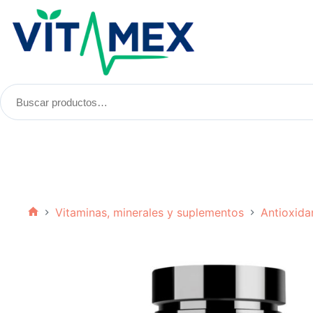
Saltar
al
contenido
Buscar
productos:
Vitaminas, minerales y suplementos
Antioxida
Inicio