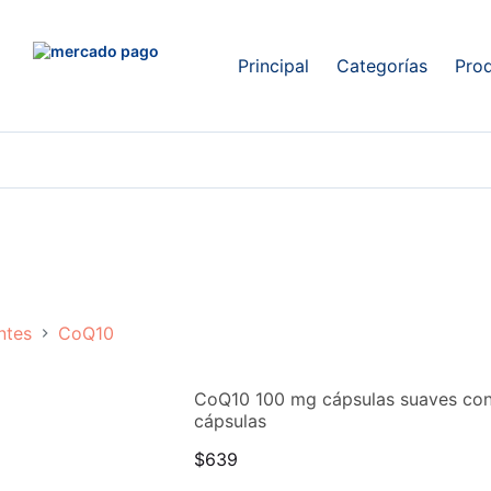
Principal
Categorías
Pro
ntes
CoQ10
CoQ10 100 mg cápsulas suaves con 
cápsulas
$
639