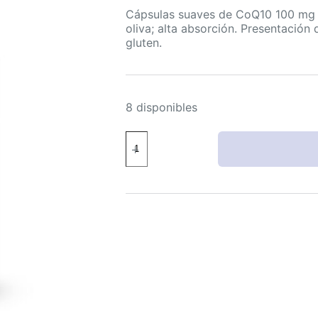
Cápsulas suaves de CoQ10 100 mg 
oliva; alta absorción. Presentación
gluten.
8 disponibles
CoQ10
100
mg
cápsulas
suaves
con
aceite
de
oliva,
10
mg
PQQ,
120
cápsulas