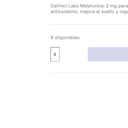
DaVinci Labs Melatonina-3 mg para
antioxidante, mejora el sueño y regul
8 disponibles
DaVinci
Labs
Melatonina-
3
mg
Suplemento
para
Dormir
Vegetariano
60
Cápsulas
cantidad