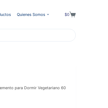
ductos
Quienes Somos
$
0
Shopping
cart
lemento para Dormir Vegetariano 60