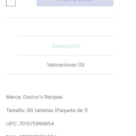
B12
5000
mcg
Metilcobalamina
Vegana
90
Tabletas
Descripción
Disolución
Rápida
cantidad
Valoraciones (0)
Marca: Doctor's Recipes
Tamaño: 90 tabletas (Paquete de 1)
UPC: 701575994854