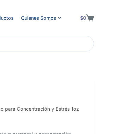
ductos
Quienes Somos
$
0
Shopping
cart
o para Concentración y Estrés 1oz
rte suprarrenal y concentración.