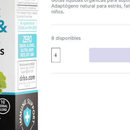
Adaptógeno natural para estrés, fat
niños.
8 disponibles
DR.
BO
Gotas
Orgánicas
Adaptógeno
para
Concentración
y
Estrés
1oz
cantidad