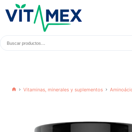
Saltar
al
contenido
Buscar
productos:
Vitaminas, minerales y suplementos
Aminoáci
Inicio