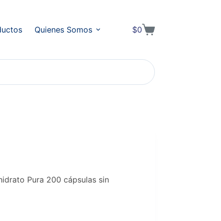
ductos
Quienes Somos
$
0
Shopping
cart
idrato Pura 200 cápsulas sin