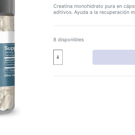
Creatina monohidrato pura en cápsu
aditivos. Ayuda a la recuperación m
8 disponibles
Earthborn
Elements
Creatina
Monohidrato
Pura
200
cápsulas
sin
aditivos
cantidad