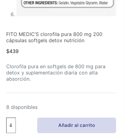
FITO MEDIC’S clorofila pura 800 mg 200
cápsulas softgels detox nutrición
$
439
Clorofila pura en softgels de 800 mg para
detox y suplementación diaria con alta
absorción.
8 disponibles
FITO
Añadir al carrito
MEDIC'S
clorofila
pura