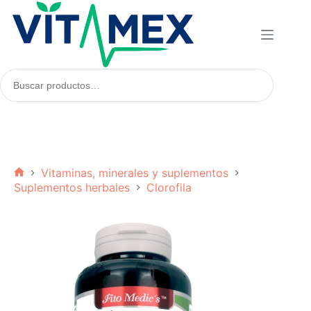
Saltar
al
contenido
Buscar
productos:
Vitaminas, minerales y suplementos
Inicio
Suplementos herbales
Clorofila