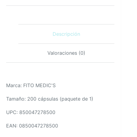
800
mg
200
cápsulas
softgels
Descripción
detox
nutrición
cantidad
Valoraciones (0)
Marca: FITO MEDIC'S
Tamaño: 200 cápsulas (paquete de 1)
UPC: 850047278500
EAN: 0850047278500