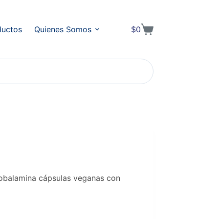
ductos
Quienes Somos
$
0
Shopping
cart
obalamina cápsulas veganas con