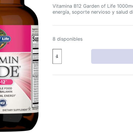
Vitamina B12 Garden of Life 1000m
energía, soporte nervioso y salud di
8 disponibles
Garden
of
Life
B12
1000mcg
metilcobalamina
cápsulas
veganas
con
probióticos
cantidad