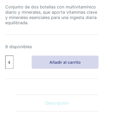
Conjunto de dos botellas con multivitamínico
diario y minerales, que aporta vitaminas clave
y minerales esenciales para una ingesta diaria
equilibrada.
8 disponibles
GeriCare
Añadir al carrito
One-
Daily
Multivitamin
+
Minerals
–
Aporte
diario
Descripción
con
vitaminas
clave
y