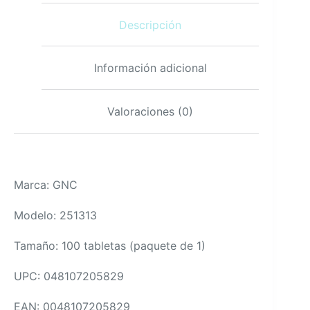
de
Descripción
gluten,
paquete
de
1
Información adicional
cantidad
Valoraciones (0)
Marca: GNC
Modelo: 251313
Tamaño: 100 tabletas (paquete de 1)
UPC: 048107205829
EAN: 0048107205829