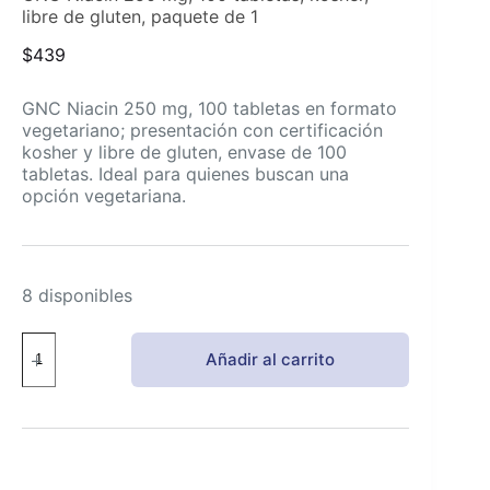
libre de gluten, paquete de 1
$
439
GNC Niacin 250 mg, 100 tabletas en formato
vegetariano; presentación con certificación
kosher y libre de gluten, envase de 100
tabletas. Ideal para quienes buscan una
opción vegetariana.
8 disponibles
GNC
Añadir al carrito
Niacin
250
mg,
100
tabletas,
kosher,
libre