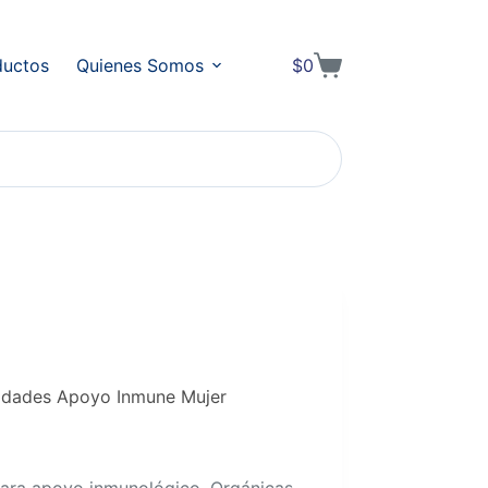
ductos
Quienes Somos
$
0
Shopping
cart
idades Apoyo Inmune Mujer
ara apoyo inmunológico. Orgánicas,