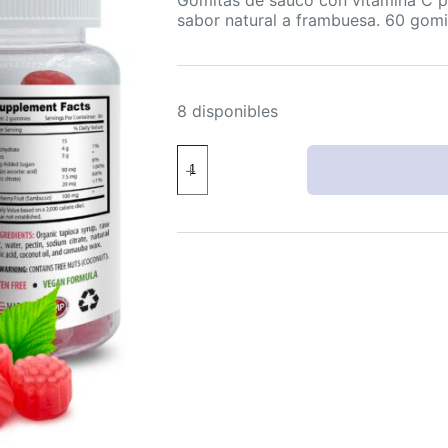
sabor natural a frambuesa. 60 gomi
8 disponibles
Gomitas
de
Saúco
Orgánicas
60
unidades
Apoyo
Inmune
Mujer
cantidad