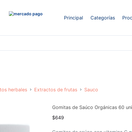
Principal
Categorías
Pro
tos herbales
Extractos de frutas
Sauco
Gomitas de Saúco Orgánicas 60 un
$
649
Gomitas de saúco con vitamina C p