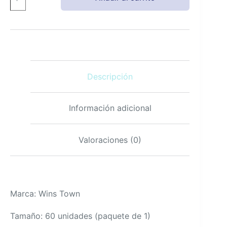
Gomitas
Vitaminas
para
Cabello,
Piel
y
Uñas
Descripción
con
Colágeno
y
Vitaminas
Información adicional
C,
60
unidades
Valoraciones (0)
cantidad
Marca: Wins Town
Tamaño: 60 unidades (paquete de 1)