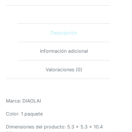
1000
mg
–
sabor
frambuesa,
Descripción
sin
azúcar,
sin
ogm,
Información adicional
60
gomitas
cantidad
Valoraciones (0)
Marca: DIAOLAI
Color: 1 paquete
Dimensiones del producto: 5.3 x 5.3 x 10.4