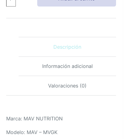
Gomitas
Multivitamínicas
para
Niños
Vitaminas
A,B,C,D,Zinc
90
Descripción
unidades
cantidad
Información adicional
Valoraciones (0)
Marca: MAV NUTRITION
Modelo: MAV – MVGK