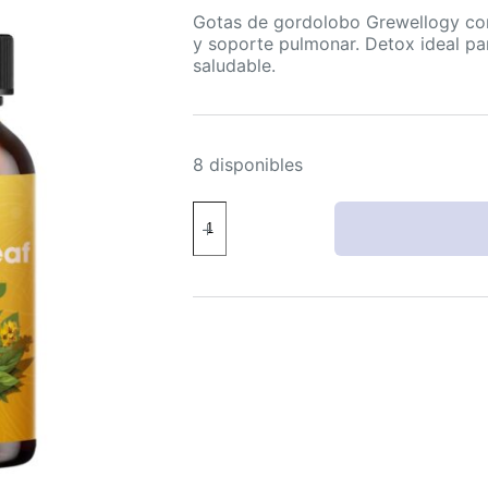
Gotas de gordolobo Grewellogy co
y soporte pulmonar. Detox ideal pa
saludable.
8 disponibles
Gotas
Gordolobo
7
en
1
Extracto
Líquido
1500mg
Limpieza
Pulmonar
Grewellogy
2
fl
oz