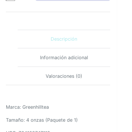
herbal
antioxidante
de
saúco
y
hibisco
Descripción
4oz
cantidad
Información adicional
Valoraciones (0)
Marca: Greenhilltea
Tamaño: 4 onzas (Paquete de 1)