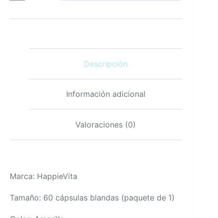
5000
IU
y
K2
100
mcg
Descripción
60
cápsulas
blandas
cantidad
Información adicional
Valoraciones (0)
Marca: HappieVita
Tamaño: 60 cápsulas blandas (paquete de 1)