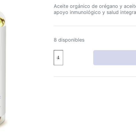
Aceite orgánico de orégano y aceite
apoyo inmunológico y salud integral
8 disponibles
HEALOADING
Aceite
Orgánico
Orégano
300mg
con
Semilla
Negra
120
Softgels
cantidad