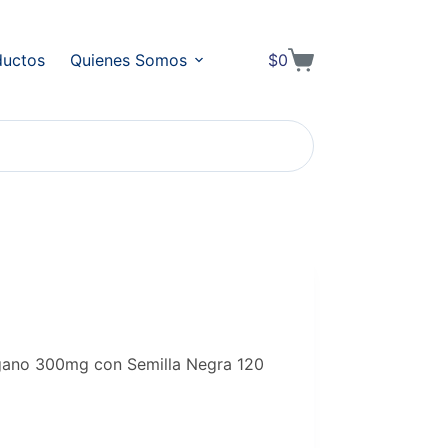
ductos
Quienes Somos
$
0
Shopping
cart
ano 300mg con Semilla Negra 120