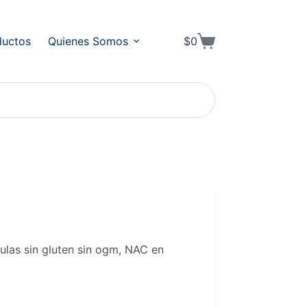
ductos
Quienes Somos
$
0
Shopping
cart
as sin gluten sin ogm, NAC en