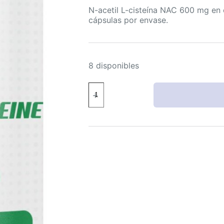
N-acetil L-cisteína NAC 600 mg en c
cápsulas por envase.
8 disponibles
HEALTH
LFE
NAC
600
mg
120
cápsulas
sin
gluten
sin
ogm,
NAC
en
cápsulas
para