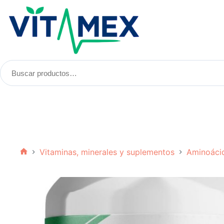
Saltar
al
contenido
Buscar
productos:
Vitaminas, minerales y suplementos
Aminoáci
Inicio