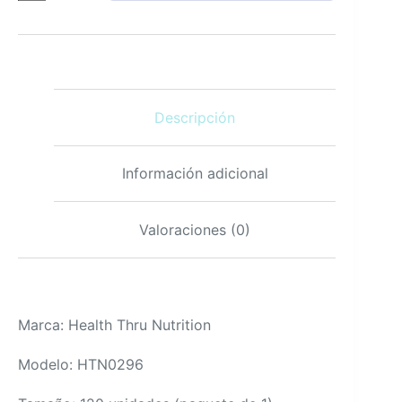
Vitamina
D3
10,000IU
120
Mini
Softgels
Descripción
Apoyo
Inmune
cantidad
Información adicional
Valoraciones (0)
Marca: Health Thru Nutrition
Modelo: HTN0296