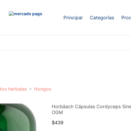
Principal
Categorías
Pro
tos herbales
Hongos
Horbäach Cápsulas Cordyceps Sin
OGM
$
439