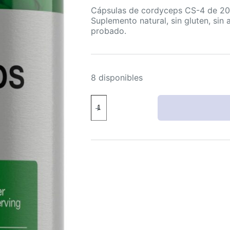
Cápsulas de cordyceps CS-4 de 200
Suplemento natural, sin gluten, sin
probado.
8 disponibles
Horbäach
Cápsulas
Cordyceps
Sinensis
2000mg
200
Unidades
No
OGM
cantidad