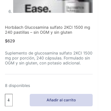
Horbäach Glucosamina sulfato 2KCl 1500 mg
240 pastillas – sin OGM y sin gluten
$
629
Suplemento de glucosamina sulfato 2KCl 1500
mg por porción, 240 cápsulas. Formulado sin
OGM y sin gluten, con potasio adicional.
8 disponibles
Horbäach
Añadir al carrito
Glucosamina
sulfato
2KCl