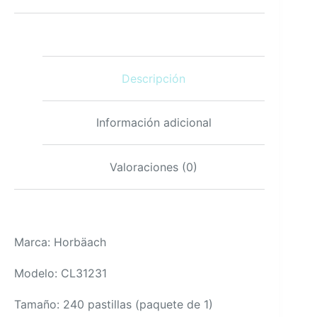
1500
mg
240
pastillas
-
Descripción
sin
OGM
y
sin
Información adicional
gluten
cantidad
Valoraciones (0)
Marca: Horbäach
Modelo: CL31231
Tamaño: 240 pastillas (paquete de 1)