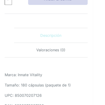
magnesio
glicinato
420
mg
cápsulas
180
con
Descripción
pimienta
negra
para
absorción
Valoraciones (0)
cantidad
Marca: Innate Vitality
Tamaño: 180 cápsulas (paquete de 1)
UPC: 850070207126