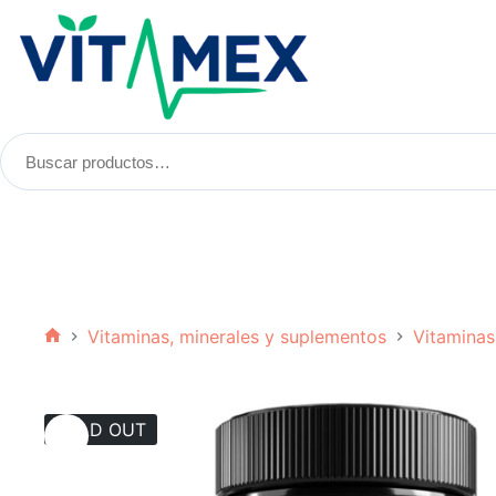
Saltar
al
contenido
Buscar
productos:
Vitaminas, minerales y suplementos
Vitaminas
Inicio
SOLD OUT