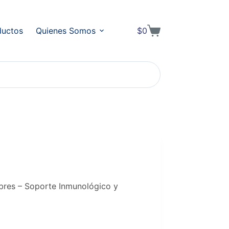
ductos
Quienes Somos
$
0
Shopping
cart
bres – Soporte Inmunológico y