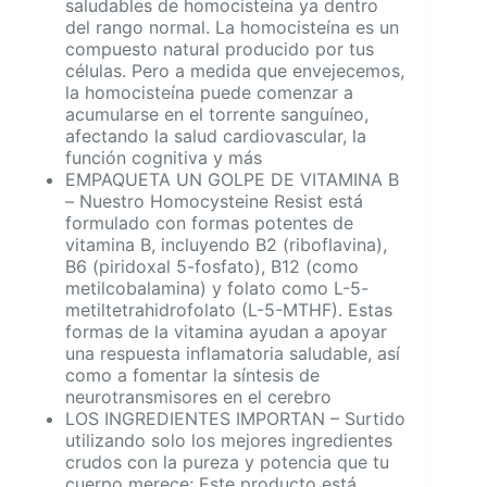
saludables de homocisteína ya dentro
del rango normal. La homocisteína es un
compuesto natural producido por tus
células. Pero a medida que envejecemos,
la homocisteína puede comenzar a
acumularse en el torrente sanguíneo,
afectando la salud cardiovascular, la
función cognitiva y más
EMPAQUETA UN GOLPE DE VITAMINA B
– Nuestro Homocysteine Resist está
formulado con formas potentes de
vitamina B, incluyendo B2 (riboflavina),
B6 (piridoxal 5-fosfato), B12 (como
metilcobalamina) y folato como L-5-
metiltetrahidrofolato (L-5-MTHF). Estas
formas de la vitamina ayudan a apoyar
una respuesta inflamatoria saludable, así
como a fomentar la síntesis de
neurotransmisores en el cerebro
LOS INGREDIENTES IMPORTAN – Surtido
utilizando solo los mejores ingredientes
crudos con la pureza y potencia que tu
cuerpo merece; Este producto está