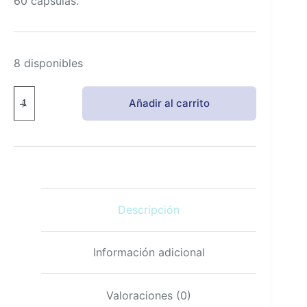
60 cápsulas.
8 disponibles
Life
Añadir al carrito
Extension
Homocysteine
Resist,
Suplemento
para
Salud
Cognitiva
y
Descripción
Corazón
-
60
Cápsulas
Información adicional
cantidad
Valoraciones (0)