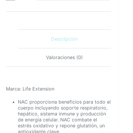
600mg
y
Melatonina
3mg
Soporte
Immune
Descripción
y
Sueño
60
Caps
Valoraciones (0)
cantidad
Marca: Life Extension
NAC proporciona beneficios para todo el
cuerpo incluyendo soporte respiratorio,
hepático, sistema inmune y producción
de energía celular. NAC combate el
estrés oxidativo y repone glutatión, un
antioxidante clave.