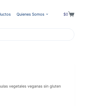
ductos
Quienes Somos
$
0
Shopping
cart
las vegetales veganas sin gluten