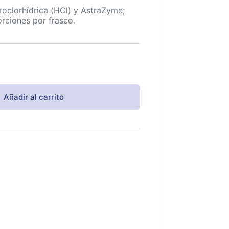
roclorhídrica (HCl) y AstraZyme;
rciones por frasco.
Añadir al carrito