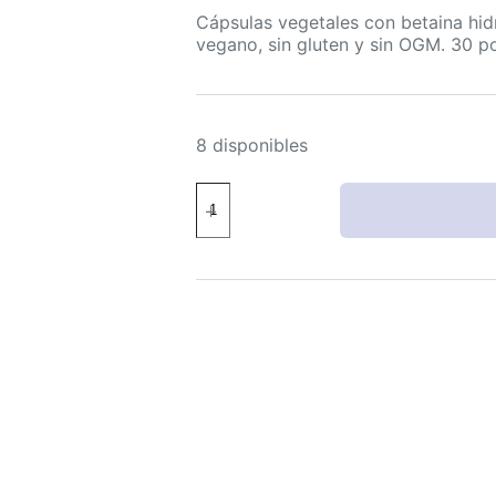
Cápsulas vegetales con betaina hid
vegano, sin gluten y sin OGM. 30 po
8 disponibles
Master
Supplements
HCL-
Stim
cápsulas
vegetales
veganas
sin
gluten
30
porciones
cantidad