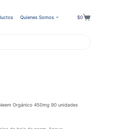
ductos
Quienes Somos
$
0
Shopping
cart
 Neem Orgánico 450mg 90 unidades
nico de hoja de neem. Apoya