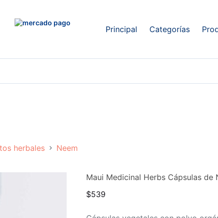
Principal
Categorías
Pro
tos herbales
Neem
Maui Medicinal Herbs Cápsulas de
$
539
Cápsulas vegetales con polvo orgá