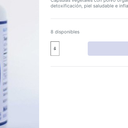
detoxificación, piel saludable e inf
8 disponibles
Maui
Medicinal
Herbs
Cápsulas
de
Neem
Orgánico
450mg
90
unidades
cantidad