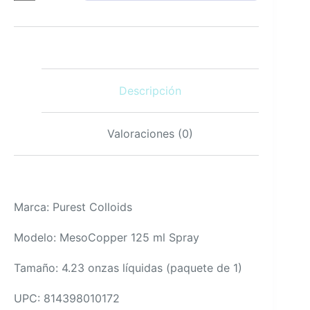
de
Piel
125
ml
–
Cobre
Descripción
Coloidal
cantidad
Valoraciones (0)
Marca: Purest Colloids
Modelo: MesoCopper 125 ml Spray
Tamaño: 4.23 onzas líquidas (paquete de 1)
UPC: 814398010172