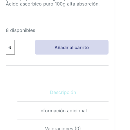
Ácido ascórbico puro 100g alta absorción.
8 disponibles
Metabolic
Añadir al carrito
Nutrition
Vitamina
C
1000mg
Alta
Absorción
100g
cantidad
Descripción
Información adicional
Valoraciones (0)