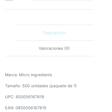
D3
5000
IU
con
aceite
de
Descripción
coco
virgen
500
cápsulas
Valoraciones (0)
cantidad
Marca: Micro Ingredients
Tamaño: 500 unidades (paquete de 1)
UPC: 850056167819
EAN: 0850056167819