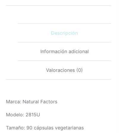
mg
-
90
cápsulas
vegetarianas,
Descripción
sin
gluten
cantidad
Información adicional
Valoraciones (0)
Marca: Natural Factors
Modelo: 2815U
Tamaño: 90 cápsulas vegetarianas