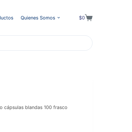
ductos
Quienes Somos
$
0
Shopping
cart
go cápsulas blandas 100 frasco