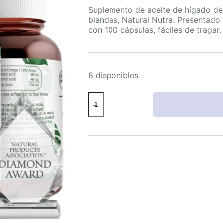
Suplemento de aceite de hígado de
blandas, Natural Nutra. Presentado
con 100 cápsulas, fáciles de tragar.
8 disponibles
natural
nutra
aceite
bacalao
noruego
cápsulas
blandas
100
frasco
vidrio
sin
BPA
cantidad