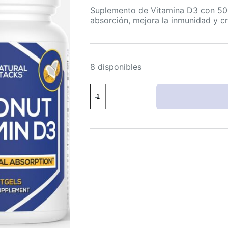
Suplemento de Vitamina D3 con 500
absorción, mejora la inmunidad y cr
8 disponibles
NATURAL
STACKS
Suplemento
de
Vitamina
D3
5000
IU
con
Aceite
de
Coco
30
Dosis
cantidad