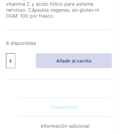
vitamina C y ácido fólico para sistema
nervioso. Cápsulas veganas, sin gluten ni
OGM. 100 por frasco.
8 disponibles
NaturaLife
Añadir al carrito
Labs
Complejo
Superior
de
Vitamina
B
con
Vitamina
Descripción
C
100
Cápsulas
veganas
Información adicional
cantidad